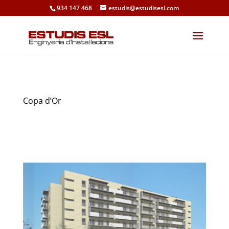
934 147 468
estudis@estudisesl.com
Copa d’Or