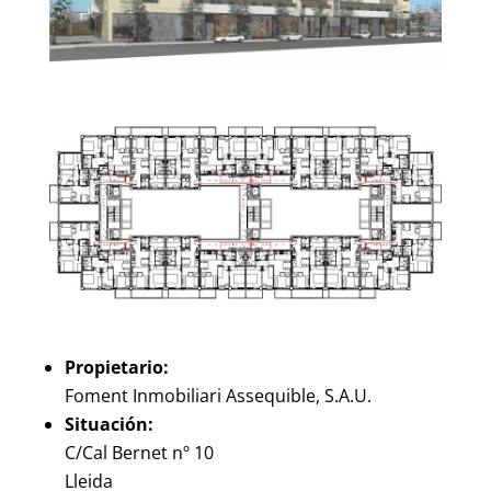
Propietario:
Foment Inmobiliari Assequible, S.A.U.
Situación:
C/Cal Bernet nº 10
Lleida