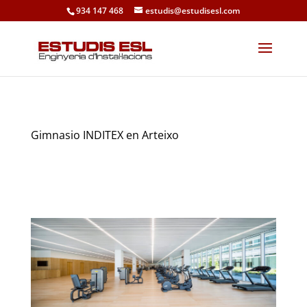
934 147 468
estudis@estudisesl.com
Gimnasio INDITEX en Arteixo